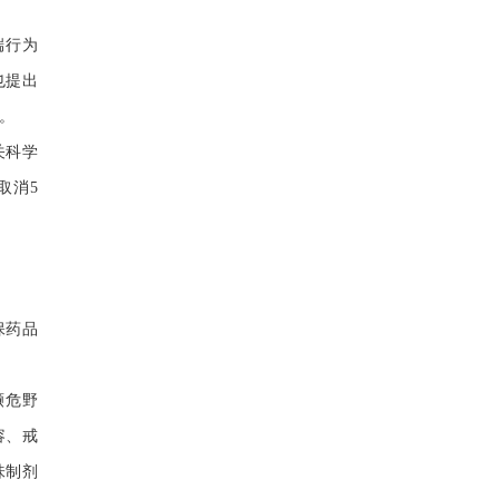
端行为
也提出
。
关科学
取消5
保药品
濒危野
容、戒
味制剂