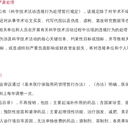
严肃处理
公布《科学技术活动违规行为处理暂行规定》，该规定除了对学术不
还对从事学术论文买卖、代写代投以及伪造、虚构、篡改研究数据等
相关单位和人员在开展有关科学技术活动过程中出现的违规行为的处理
涉及科学技术活动的核心关键任务、约束性目标或指标，并导致相
标，或造成特别严重负面影响或财政资金损失，将对违规单位和个人
录》
审议通过《基本医疗保险用药管理暂行办法》，《办法》明确，医
则上每年调整一次。
目录》，不再报销，包括：主要起滋补作用的药品；含国家珍贵、
；预防性疫苗和避孕药品；主要起增强性功能、治疗脱发、减肥、美
入诊疗项目等原因，无法单独收费的药品；酒制剂、茶制剂，各类果