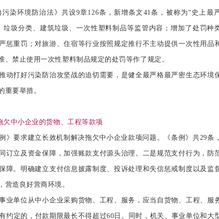
环境防治法》共设9章126条，新增条文41条，被称为“史上最
、垃圾分类、建筑垃圾、一次性塑料制品等监管内容；增加了处罚种
严惩重罚；对旅游、住宿等行业按照规定推行不主动提供一次性用品
准、禁止使用一次性塑料制品规定的处罚等作了规定。
动打好污染防治攻坚战的迫切需要，是健全最严格最严密生态环境
的重要举措。
约拖欠中小企业的货物、工程等款项
》要求建立长效机制解决拖欠中小企业款项问题。《条例》共
29条
同订立及资金保障，加强账款支付源头治理。二是规范支付行为，防
保障。明确建立支付信息披露制度、投诉处理和失信惩戒制度以及监
，营造良好营商环境。
业单位从中小企业采购货物、工程、服务，应当自货物、工程、服
另有约定的，付款期限最长不得超过60日。同时，机关、事业单位和大