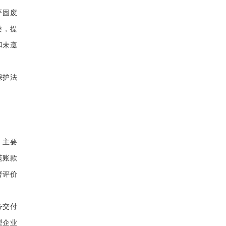
严固废
类，提
和未遵
保护法
，主要
范账款
督评价
务交付
型企业