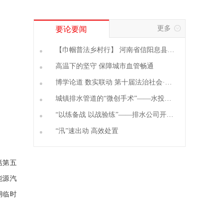
更多
要论要闻
【巾帼普法乡村行】 河南省信阳息县项
店镇开展“巾帼法律明白人”培训会
高温下的坚守 保障城市血管畅通
博学论道 数实联动 第十届法治社会·长
江（国际）论坛隆重开幕 专家学者在汉
城镇排水管道的“微创手术”——水投排
共话新时代社会治理法治理论研究
水公司实战运用光固化非开挖修复技术
“以练备战 以战验练”——排水公司开展
排水防汛应急实战演练
“汛”速出动 高效处置
括第五
能源汽
期临时